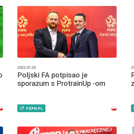
2022.01.05
2
o
Poljski FA potpisao je
sporazum s ProtrainUp -om
PZPN.PL