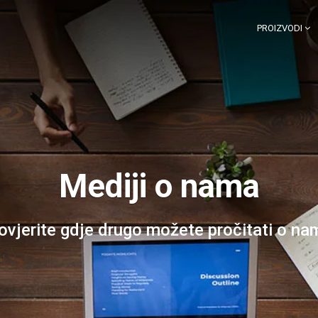
PROIZVODI
Mediji o nama
ovjerite gdje drugo možete pročitati o na