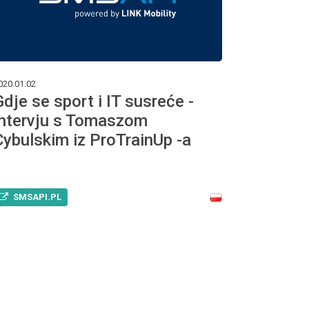
020.01.02
Gdje se sport i IT susreće -
intervju s Tomaszom
Cybulskim iz ProTrainUp -a
SMSAPI.PL