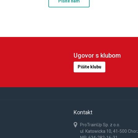
Pišite nam
Ugovor s klubom
Pišite klubu
Kontakt
ProTrainUp Sp. z o.o.
ul. Katowicka 10, 41-500 Cho
NIP: 634-282-16-31