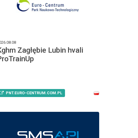
026.08.08
Kghm Zagłębie Lubin hvali
ProTrainUp
PNT.EURO-CENTRUM.COM.PL