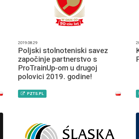
2019.08.29
2
Poljski stolnoteniski savez
započinje partnerstvo s
ProTrainUp-om u drugoj
polovici 2019. godine!
PZTS.PL