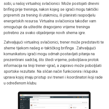
sobi, u našoj virtualnoj svlačionici. Može postojati dnevni
brifing prije treninga, nakon kojeg se igrači mogu taktički
pripremiti za trening ili utakmicu, ili planirati raspodjelu
energetskih resursa. Virtualna svlačionica također vam
omogućuje da uštedite dragocjeno vrijeme treninga
potrebno za svako objašnjenje novih shema igre.
Zahvaljujući virtualnoj svlačionici, trener može predstaviti te
sheme tijekom našeg e-taktičkog brifinga . Zahvaljujući
komunikatoru igrači mogu odmah postavljati pitanja na
prezentirani sadržaj, što štedi vrijeme, poboljšava protok
informacija na liniji trener-igrač, a zapravo može poboljšati
sportske rezultate. Na sličan način funkcionira i klupska
uprava kojoj imaju pristup svi treneri i koordinatori koji rade
u određenom klubu.