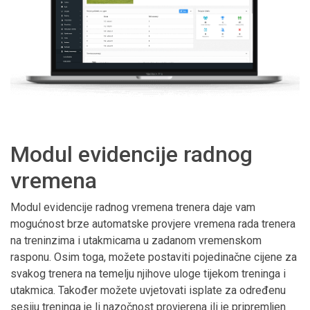
Modul evidencije radnog
vremena
Modul evidencije radnog vremena trenera daje vam
mogućnost brze automatske provjere vremena rada trenera
na treninzima i utakmicama u zadanom vremenskom
rasponu. Osim toga, možete postaviti pojedinačne cijene za
svakog trenera na temelju njihove uloge tijekom treninga i
utakmica. Također možete uvjetovati isplate za određenu
sesiju treninga je li nazočnost provjerena ili je pripremljen