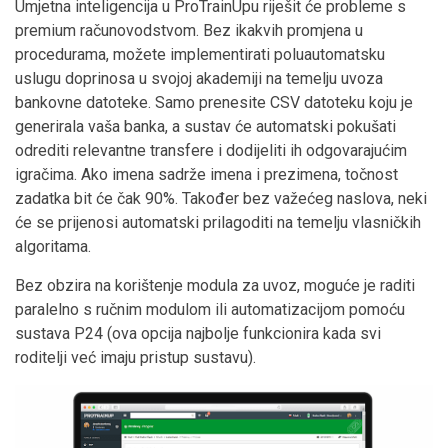
Umjetna inteligencija u ProTrainUpu riješit će probleme s
premium računovodstvom. Bez ikakvih promjena u
procedurama, možete implementirati poluautomatsku
uslugu doprinosa u svojoj akademiji na temelju uvoza
bankovne datoteke. Samo prenesite CSV datoteku koju je
generirala vaša banka, a sustav će automatski pokušati
odrediti relevantne transfere i dodijeliti ih odgovarajućim
igračima. Ako imena sadrže imena i prezimena, točnost
zadatka bit će čak 90%. Također bez važećeg naslova, neki
će se prijenosi automatski prilagoditi na temelju vlasničkih
algoritama.
Bez obzira na korištenje modula za uvoz, moguće je raditi
paralelno s ručnim modulom ili automatizacijom pomoću
sustava P24 (ova opcija najbolje funkcionira kada svi
roditelji već imaju pristup sustavu).