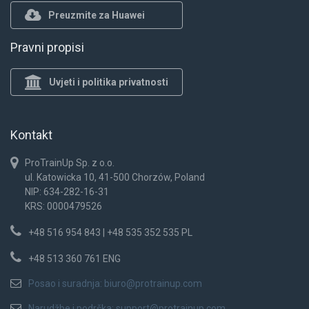
Preuzmite za Huawei
Pravni propisi
Uvjeti i politika privatnosti
Kontakt
ProTrainUp Sp. z o.o.
ul. Katowicka 10, 41-500 Chorzów, Poland
NIP: 634-282-16-31
KRS: 0000479526
+48 516 954 843 | +48 535 352 535 PL
+48 513 360 761 ENG
Posao i suradnja:
biuro@protrainup.com
Narudžbe i podrška:
support@protrainup.com