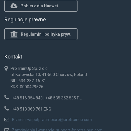
Pobierz dla Huawei
Regulacje prawne
Regulamin i polityka pryw.
Kontakt
ProTrainUp Sp. z o.o.
ul. Katowicka 10, 41-500 Chorzów, Poland
NIP: 634-282-16-31
KRS: 0000479526
+48 516 954 843 | +48 535 352 535 PL
+48 513 360 761 ENG
Biznes i współpraca:
biuro@protrainup.com
Zamówienia i wsparcie:
support@protrainup.com