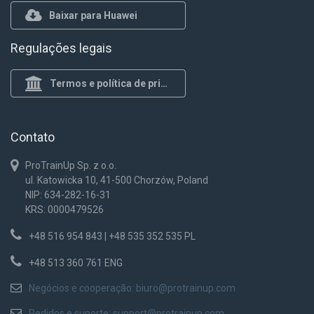
Baixar para Huawei
Regulações legais
Termos e política de privacidade
Contato
ProTrainUp Sp. z o.o.
ul. Katowicka 10, 41-500 Chorzów, Poland
NIP: 634-282-16-31
KRS: 0000479526
+48 516 954 843 | +48 535 352 535 PL
+48 513 360 761 ENG
Negócios e cooperação:
biuro@protrainup.com
Pedidos e suporte:
support@protrainup.com